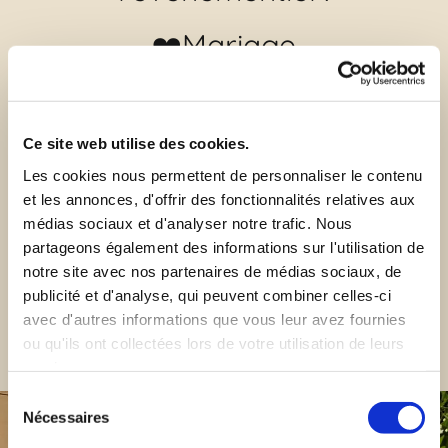
❤️Mariage
🤝Événements professionnels
🌸Cours d'art floral
🛍Décors de vitrine
Ce site web utilise des cookies.
...
Les cookies nous permettent de personnaliser le contenu
📍Indre-et-Loire & alentours
et les annonces, d'offrir des fonctionnalités relatives aux
médias sociaux et d'analyser notre trafic. Nous
partageons également des informations sur l'utilisation de
notre site avec nos partenaires de médias sociaux, de
Horaires de contact:
publicité et d'analyse, qui peuvent combiner celles-ci
Du mardi au samedi
avec d'autres informations que vous leur avez fournies
De 9h à 19h
ou qu'ils ont collectées lors de votre utilisation de leurs
Fermé dimanche & lundi
services.
Sélection
Nécessaires
du
consentement